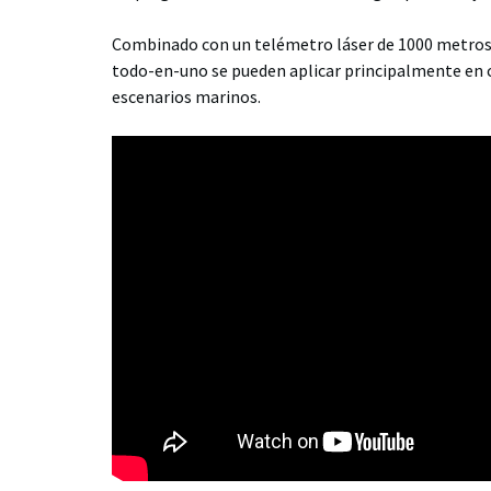
Combinado con un telémetro láser de 1000 metros 
todo-en-uno se pueden aplicar principalmente en c
escenarios marinos.