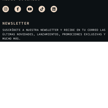
NEWSLETTER
SUSCRÍBETE A NUESTRA NEWSLETTER Y RECIBE EN TU CORREO LAS
ÚLTIMAS NOVEDADES, LANZAMIENTOS, PROMOCIONES EXCLUSIVAS Y
MUCHO MÁS.
HE LEÍDO EL
AVISO LEGAL
Y ACEPTO EL ENVÍO DE MENSAJES
CON INFORMACIÓN SOBRE NOVEDADES, NUEVOS PRODUCTOS O
PROMOCIONES.