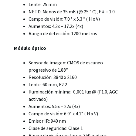
Lente: 25 mm
NETD: Menos de 35 mK (@ 25 ° C), F # = 1.0
Campo de visión: 7.0 ° x 5.3 ° ( H x V)
Aumentos: 4.3x – 17.2x (4x)
Rango de detección: 1200 metros
Módulo óptico
Sensor de imagen: CMOS de escaneo
progresivo de 1.88″
Resolución: 3840 x 2160
Lente: 60 mm, F2.2
Iluminación mínima: 0,001 lux @ (F1.0, AGC
activado)
Aumentos: 5.5x – 22x (4x)
Campo de visión: 6.9° x 4.1° ( H x V)
Emisor IR: 940 nm
Clase de seguridad: Clase 1
Rango de visión nocturno: 350 metros