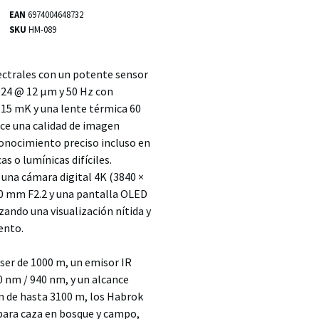
EAN
6974004648732
SKU
HM-089
ctrales con un potente sensor
024 @ 12 μm y 50 Hz con
 15 mK y una lente térmica 60
ece una calidad de imagen
conocimiento preciso incluso en
s o lumínicas difíciles.
una cámara digital 4K (3840 ×
60 mm F2.2 y una pantalla OLED
zando una visualización nítida y
ento.
ser de 1000 m, un emisor IR
 nm / 940 nm, y un alcance
n de hasta 3100 m, los Habrok
para caza en bosque y campo,