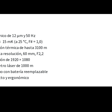
mico de 12 μm y 50 Hz
15 mK (a 25 °C, F# = 1,0)
ión térmica de hasta 3100 m
ta resolución, 60 mm, F2,2
ión de 1920 × 1080
tro láser de 1000 m
uo con batería reemplazable
acto y ergonómico