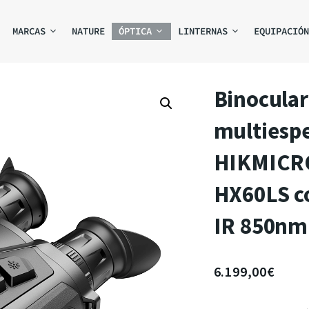
MARCAS
NATURE
ÓPTICA
LINTERNAS
EQUIPACIÓN
Binocular
multiesp
HIKMICRO
HX60LS c
IR 850nm
6.199,00
€