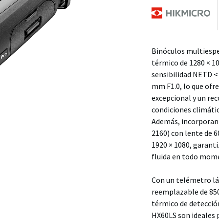
Binóculos multiespe
térmico de 1280 × 1
sensibilidad NETD <
mm F1.0, lo que ofr
excepcional y un re
condiciones climática
Además, incorporan 
2160) con lente de 
1920 × 1080, garanti
fluida en todo mom
Con un telémetro lá
reemplazable de 850
térmico de detecció
HX60LS son ideales 