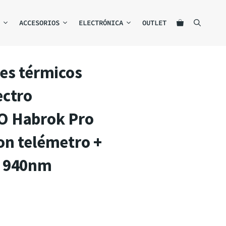
ACCESORIOS
ELECTRÓNICA
OUTLET
es térmicos
ectro
 Habrok Pro
on telémetro +
 940nm