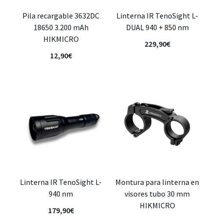
Pila recargable 3632DC
Linterna IR TenoSight L-
18650 3.200 mAh
DUAL 940 + 850 nm
HIKMICRO
229,90
€
12,90
€
Linterna IR TenoSight L-
Montura para linterna en
940 nm
visores tubo 30 mm
HIKMICRO
179,90
€