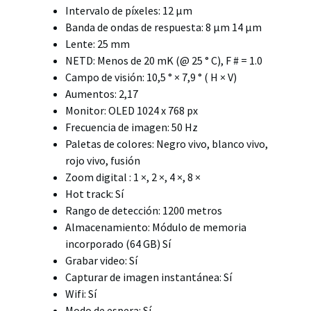
Intervalo de píxeles: 12 μm
Banda de ondas de respuesta: 8 μm 14 μm
Lente: 25 mm
NETD: Menos de 20 mK (@ 25 ° C), F # = 1.0
Campo de visión: 10,5 ° × 7,9 ° ( H × V)
Aumentos: 2,17
Monitor: OLED 1024 x 768 px
Frecuencia de imagen: 50 Hz
Paletas de colores: Negro vivo, blanco vivo,
rojo vivo, fusión
Zoom digital : 1 ×, 2 ×, 4 ×, 8 ×
Hot track: Sí
Rango de detección: 1200 metros
Almacenamiento: Módulo de memoria
incorporado (64 GB) Sí
Grabar video: Sí
Capturar de imagen instantánea: Sí
Wifi: Sí
Modo de espera: Sí