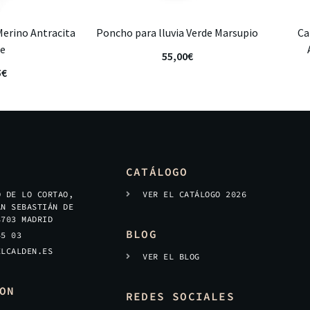
Merino Antracita
Poncho para lluvia Verde Marsupio
Ca
te
55,00
€
5
€
CATÁLOGO
O DE LO CORTAO,
VER EL CATÁLOGO 2026
AN SEBASTIÁN DE
8703 MADRID
BLOG
45 03
ELCALDEN.ES
VER EL BLOG
ON
REDES SOCIALES