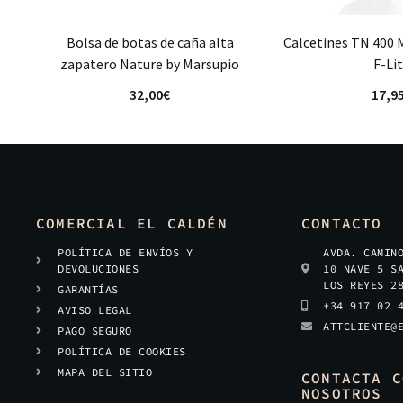
Bolsa de botas de caña alta
Calcetines TN 400 
zapatero Nature by Marsupio
F-Li
32,00
€
17,9
COMERCIAL EL CALDÉN
CONTACTO
POLÍTICA DE ENVÍOS Y
AVDA. CAMIN
DEVOLUCIONES
10 NAVE 5 S
LOS REYES 2
GARANTÍAS
+34 917 02 
AVISO LEGAL
ATTCLIENTE@
PAGO SEGURO
POLÍTICA DE COOKIES
MAPA DEL SITIO
CONTACTA C
NOSOTROS