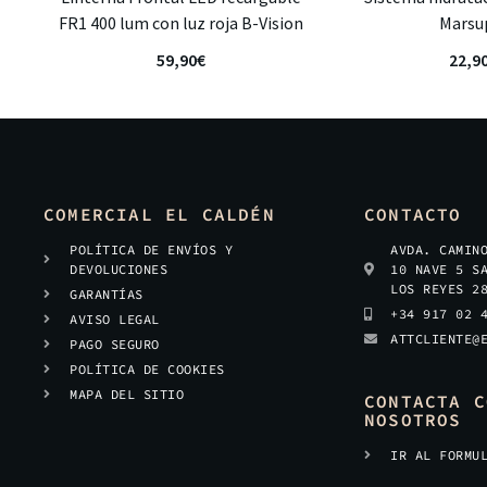
FR1 400 lum con luz roja B-Vision
Marsu
59,90
€
22,9
COMERCIAL EL CALDÉN
CONTACTO
POLÍTICA DE ENVÍOS Y
AVDA. CAMIN
DEVOLUCIONES
10 NAVE 5 S
LOS REYES 2
GARANTÍAS
+34 917 02 
AVISO LEGAL
ATTCLIENTE@
PAGO SEGURO
POLÍTICA DE COOKIES
MAPA DEL SITIO
CONTACTA C
NOSOTROS
IR AL FORMU