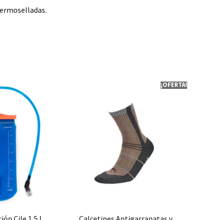
termoselladas.
¡OFERTA!
ión Cile 1,5 L
Calcetines Antigarrapatas y