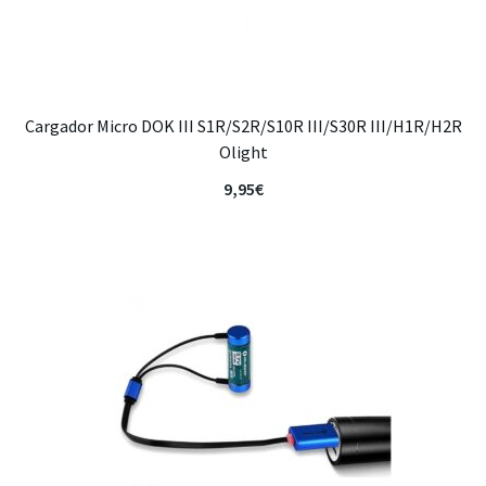
Cargador Micro DOK III S1R/S2R/S10R III/S30R III/H1R/H2R
Olight
9,95
€