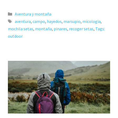
Aventura y montaña
aventura
,
campo
,
hayedos
,
marsupio
,
micologia
,
mochila setas
,
montaña
,
pinares
,
recoger setas
,
Tags:
outdoor