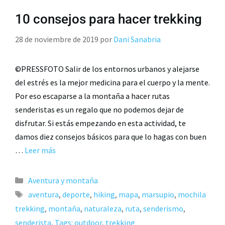
10 consejos para hacer trekking
28 de noviembre de 2019
por
Dani Sanabria
©PRESSFOTO Salir de los entornos urbanos y alejarse
del estrés es la mejor medicina para el cuerpo y la mente.
Por eso escaparse a la montaña a hacer rutas
senderistas es un regalo que no podemos dejar de
disfrutar. Si estás empezando en esta actividad, te
damos diez consejos básicos para que lo hagas con buen
…
Leer más
Aventura y montaña
aventura
,
deporte
,
hiking
,
mapa
,
marsupio
,
mochila
trekking
,
montaña
,
naturaleza
,
ruta
,
senderismo
,
senderista
,
Tags: outdoor
,
trekking