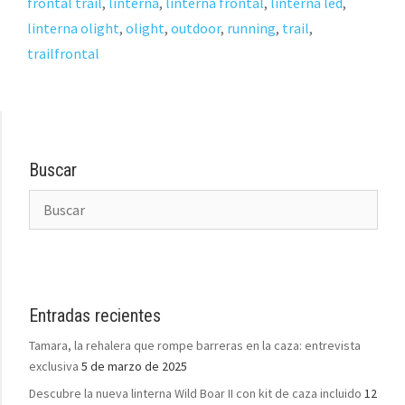
frontal trail
,
linterna
,
linterna frontal
,
linterna led
,
linterna olight
,
olight
,
outdoor
,
running
,
trail
,
trailfrontal
Buscar
Entradas recientes
Tamara, la rehalera que rompe barreras en la caza: entrevista
exclusiva
5 de marzo de 2025
Descubre la nueva linterna Wild Boar II con kit de caza incluido
12