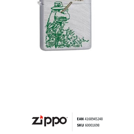
EAN
4168945248
SKU
60001698