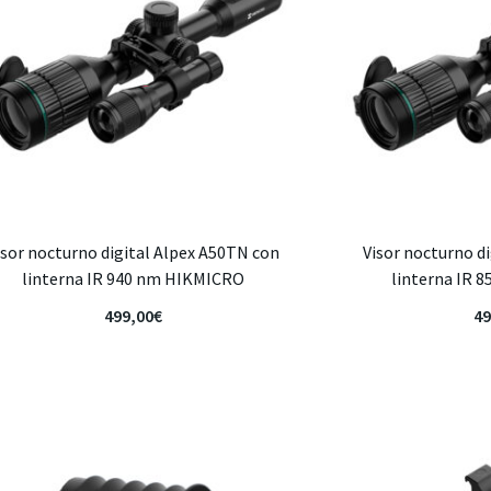
isor nocturno digital Alpex A50TN con
Visor nocturno d
linterna IR 940 nm HIKMICRO
linterna IR 
499,00
€
49