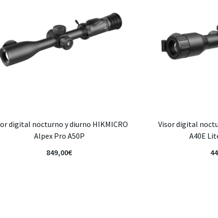
sor digital nocturno y diurno HIKMICRO
Visor digital noct
Alpex Pro A50P
A40E Li
849,00
€
44