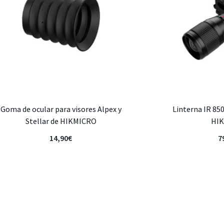
Goma de ocular para visores Alpex y
Linterna IR 85
Stellar de HIKMICRO
HI
14,90
€
7