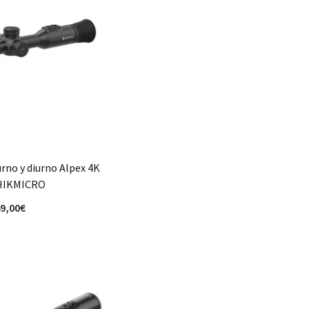
urno y diurno Alpex 4K
HIKMICRO
9,00
€