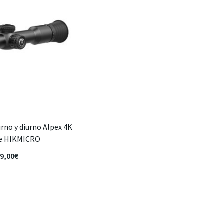
urno y diurno Alpex 4K
te HIKMICRO
9,00
€