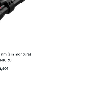
0 nm (sin montura)
KMICRO
9,90
€