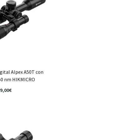
igital Alpex A50T con
850 nm HIKMICRO
9,00
€