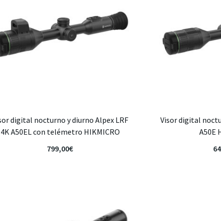
sor digital nocturno y diurno Alpex LRF
Visor digital noct
4K A50EL con telémetro HIKMICRO
A50E 
799,00
€
64