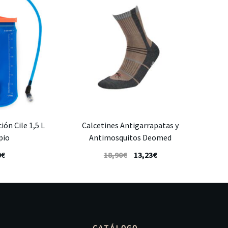
ión Cile 1,5 L
Calcetines Antigarrapatas y
pio
Antimosquitos Deomed
0
€
18,90
€
13,23
€
CATÁLOGO