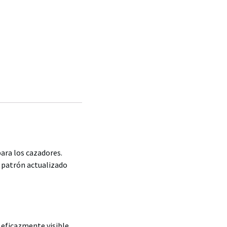
para los cazadores.
 patrón actualizado
o eficazmente visible