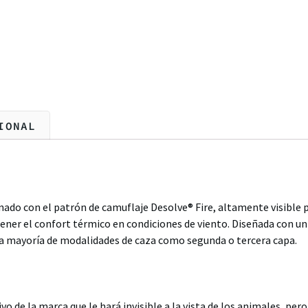
IONAL
nado con el patrón de camuflaje Desolve® Fire, altamente visible 
er el confort térmico en condiciones de viento. Diseñada con un
 la mayoría de modalidades de caza como segunda o tercera capa.
vo de la marca que le hará invisible a la vista de los animales, per