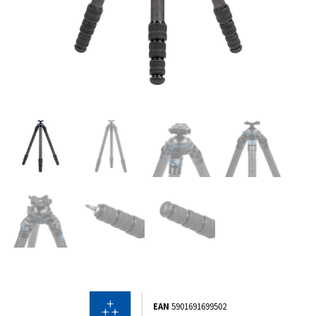
EAN
5901691699502