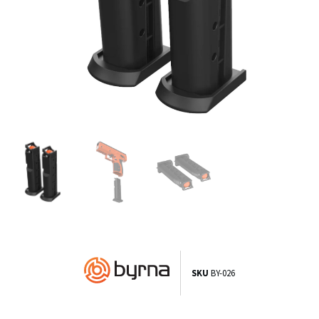
SKU
BY-026