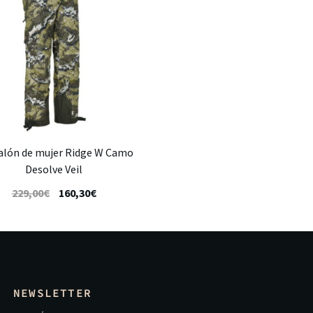
alón de mujer Ridge W Camo
Desolve Veil
229,00
€
160,30
€
NEWSLETTER