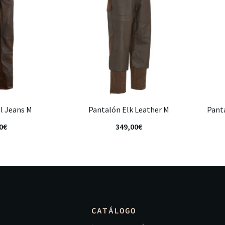
l Jeans M
Pantalón Elk Leather M
Pant
0
€
349,00
€
CATÁLOGO