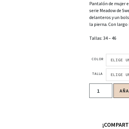
Pantalón de mujer en
serie Meadow de Swe
delanteros y un bols
la pierna. Con largo
Tallas: 34 – 46
COLOR
TALLA
AÑ
¡COMPART