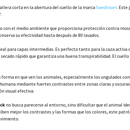
lera corta en la abertura del cuello de la marca
Swedteam
. Este 
.
so con el medio ambiente que proporciona protección contra mosq
onserva su efectividad hasta después de 80 lavados.
deal para capas intermedias. Es perfecta tanto para la caza activ
 secado rápido que garantiza una buena transpirabilidad. El cuello
 forma en que ven los animales, especialmente los ungulados como
a humana mediante fuertes contrastes entre zonas claras y oscuras,
n visual efectiva.
ack
no busca parecerse al entorno, sino dificultar que el animal ide
ben mejor los contrastes y las formas que los colores, este patró
ovimiento.