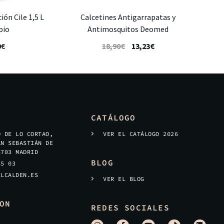
ión Cile 1,5 L
Calcetines Antigarrapatas y
pio
Antimosquitos Deomed
0
€
18,90
€
13,23
€
CATÁLOGO
O DE LO CORTAO,
VER EL CATÁLOGO 2026
AN SEBASTIÁN DE
8703 MADRID
BLOG
45 03
ELCALDEN.ES
VER EL BLOG
ON
REDES SOCIALES