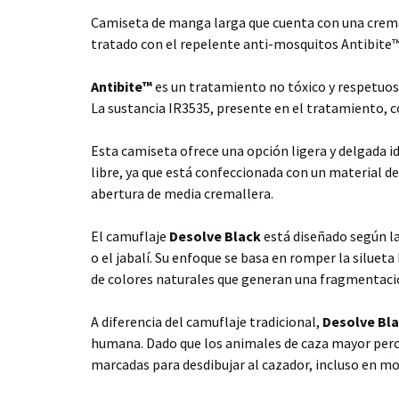
Camiseta de manga larga que cuenta con una cremal
tratado con el repelente anti-mosquitos Antibite™
Antibite™
es un tratamiento no tóxico y respetuo
La sustancia IR3535, presente en el tratamiento, c
Esta camiseta ofrece una opción ligera y delgada i
libre, ya que está confeccionada con un material de
abertura de media cremallera.
El camuflaje
Desolve Black
está diseñado según la
o el jabalí. Su enfoque se basa en romper la siluet
de colores naturales que generan una fragmentació
A diferencia del camuflaje tradicional,
Desolve Bl
humana. Dado que los animales de caza mayor perci
marcadas para desdibujar al cazador, incluso en m