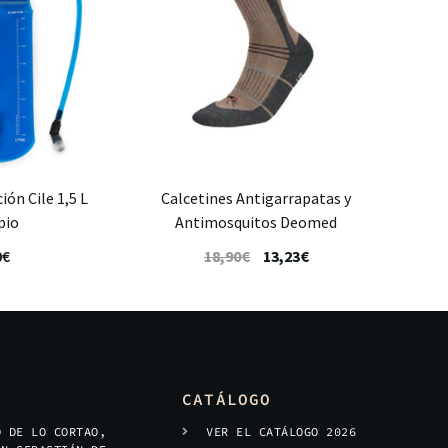
ión Cile 1,5 L
Calcetines Antigarrapatas y
pio
Antimosquitos Deomed
0
€
18,90
€
13,23
€
CATÁLOGO
O DE LO CORTAO,
VER EL CATÁLOGO 2026