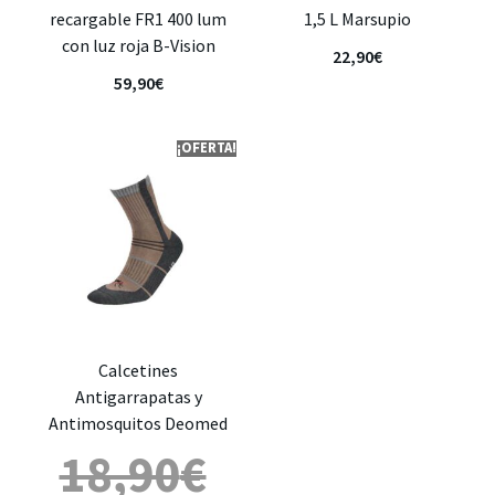
recargable FR1 400 lum
1,5 L Marsupio
con luz roja B-Vision
22,90
€
59,90
€
¡OFERTA!
Calcetines
Antigarrapatas y
Antimosquitos Deomed
18,90
€