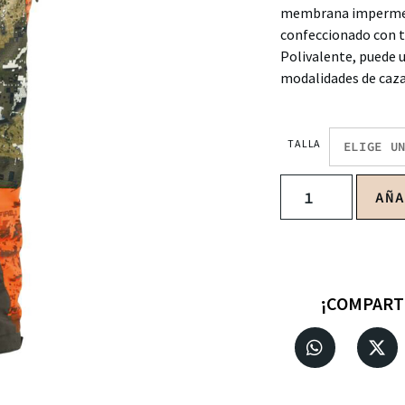
membrana impermea
confeccionado con t
Polivalente, puede u
modalidades de caza
TALLA
AÑ
¡COMPART