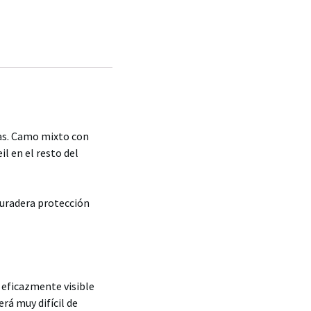
as. Camo mixto con
il en el resto del
duradera protección
o eficazmente visible
erá muy difícil de