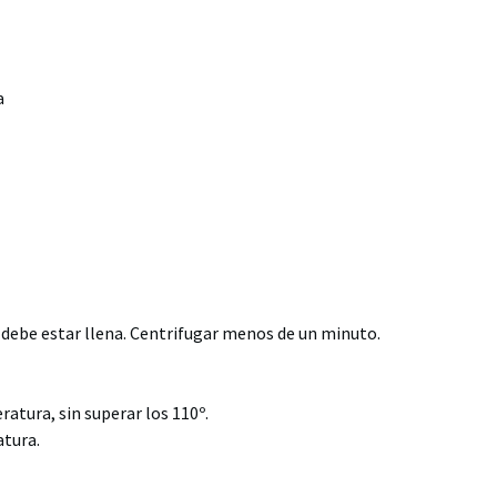
a
o debe estar llena. Centrifugar menos de un minuto.
atura, sin superar los 110º.
atura.