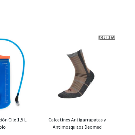
¡OFERTA!
ión Cile 1,5 L
Calcetines Antigarrapatas y
pio
Antimosquitos Deomed