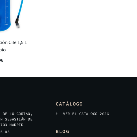
ión Cile 1,5 L
pio
0
€
CATÁLOGO
O DE LO CORTAO,
VER EL CATÁLOGO 2026
AN SEBASTIÁN DE
8703 MADRID
BLOG
45 03