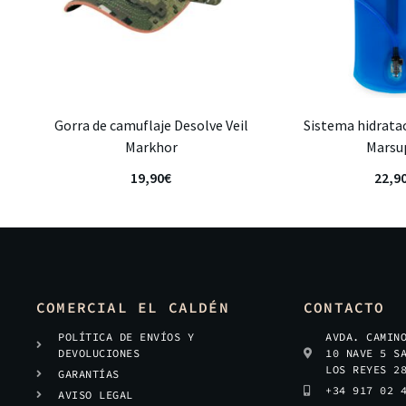
Gorra de camuflaje Desolve Veil
Sistema hidratac
Markhor
Marsu
19,90
€
22,9
COMERCIAL EL CALDÉN
CONTACTO
POLÍTICA DE ENVÍOS Y
AVDA. CAMIN
DEVOLUCIONES
10 NAVE 5 S
LOS REYES 2
GARANTÍAS
+34 917 02 
AVISO LEGAL