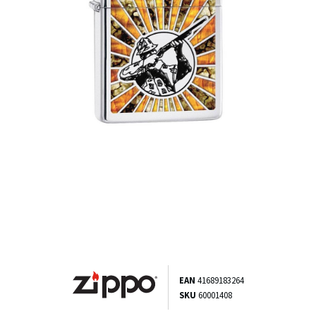
EAN
41689183264
SKU
60001408