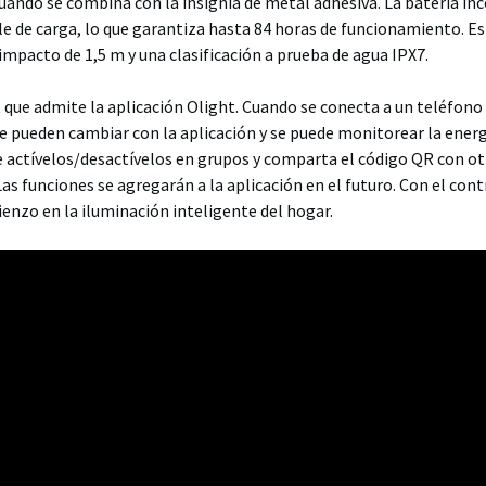
ando se combina con la insignia de metal adhesiva. La batería in
 de carga, lo que garantiza hasta 84 horas de funcionamiento. Es
impacto de 1,5 m y una clasificación a prueba de agua IPX7.
t que admite la aplicación Olight. Cuando se conecta a un teléfono 
 se pueden cambiar con la aplicación y se puede monitorear la energ
e actívelos/desactívelos en grupos y comparta el código QR con ot
Las funciones se agregarán a la aplicación en el futuro. Con el cont
enzo en la iluminación inteligente del hogar.