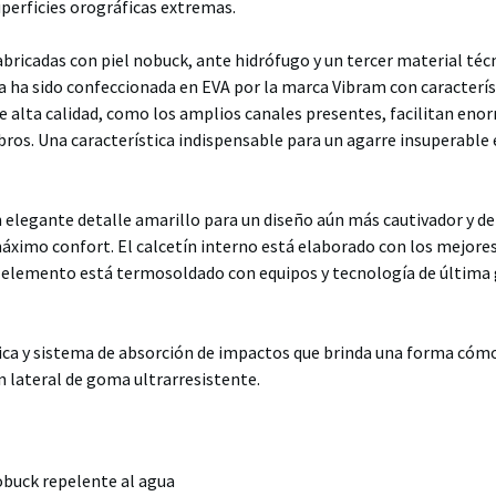
uperficies orográficas extremas.
ricadas con piel nobuck, ante hidrófugo y un tercer material técn
la ha sido confeccionada en EVA por la marca Vibram con caracterís
 alta calidad, como los amplios canales presentes, facilitan en
bros. Una característica indispensable para un agarre insuperable 
 elegante detalle amarillo para un diseño aún más cautivador y de 
máximo confort. El calcetín interno está elaborado con los mejore
lar elemento está termosoldado con equipos y tecnología de última
tica y sistema de absorción de impactos que brinda una forma cóm
 lateral de goma ultrarresistente.
obuck repelente al agua