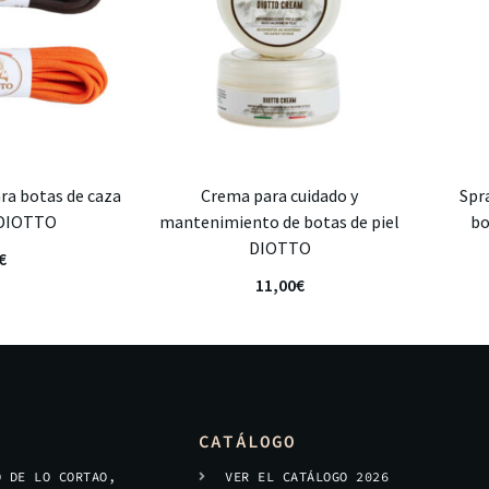
ra botas de caza
Crema para cuidado y
Spr
 DIOTTO
mantenimiento de botas de piel
bo
DIOTTO
€
11,00
€
CATÁLOGO
O DE LO CORTAO,
VER EL CATÁLOGO 2026