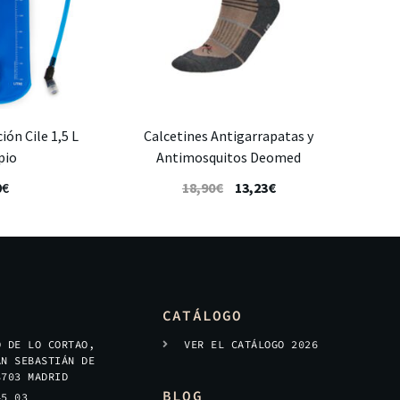
ión Cile 1,5 L
Calcetines Antigarrapatas y
pio
Antimosquitos Deomed
0
€
18,90
€
13,23
€
CATÁLOGO
O DE LO CORTAO,
VER EL CATÁLOGO 2026
AN SEBASTIÁN DE
8703 MADRID
BLOG
45 03