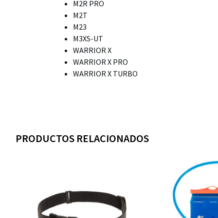
M2R PRO
M2T
M23
M3XS-UT
WARRIOR X
WARRIOR X PRO
WARRIOR X TURBO
PRODUCTOS RELACIONADOS