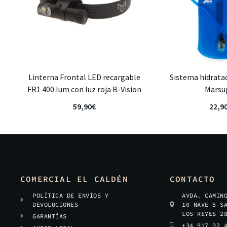
Linterna Frontal LED recargable
Sistema hidratac
FR1 400 lum con luz roja B-Vision
Marsu
59,90
€
22,9
COMERCIAL EL CALDÉN
CONTACTO
POLÍTICA DE ENVÍOS Y
AVDA. CAMIN
DEVOLUCIONES
10 NAVE 5 S
LOS REYES 2
GARANTÍAS
+34 917 02 