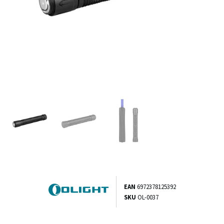
EAN
6972378125392
SKU
OL-0037