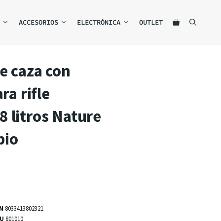
ACCESORIOS
ELECTRÓNICA
OUTLET
e caza con
ara rifle
 litros Nature
pio
AN
8033413802321
KU
801010