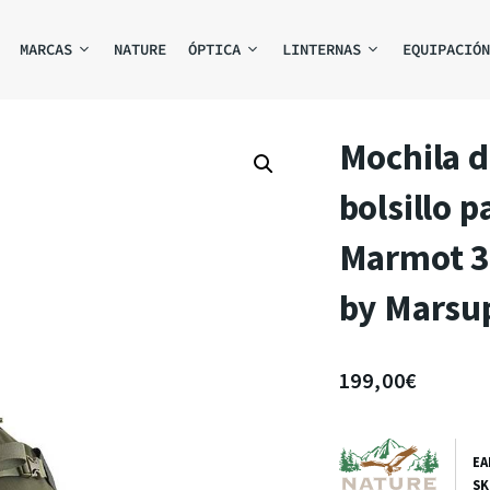
MARCAS
NATURE
ÓPTICA
LINTERNAS
EQUIPACIÓN
Mochila d
bolsillo p
Marmot 38
by Marsu
199,00
€
E
S