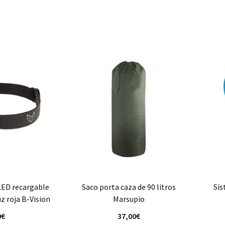
LED recargable
Saco porta caza de 90 litros
Sis
z roja B-Vision
Marsupio
0
€
37,00
€