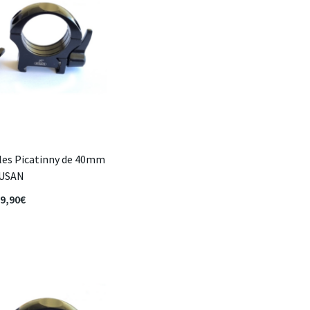
les Picatinny de 40mm
USAN
9,90
€