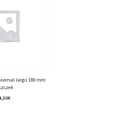
universal largo 180 mm
szczek
4,50
€