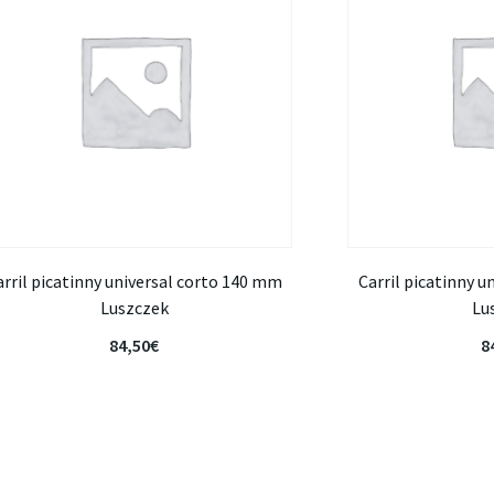
arril picatinny universal corto 140 mm
Carril picatinny 
Luszczek
Lu
84,50
€
8