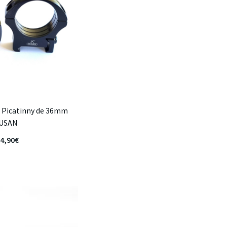
ra Picatinny de 36mm
USAN
4,90
€