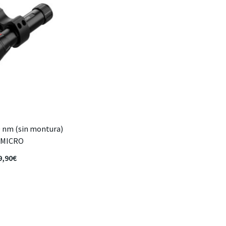
0 nm (sin montura)
KMICRO
9,90
€