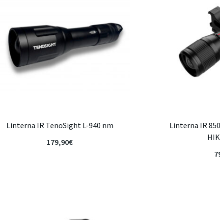
Linterna IR TenoSight L-940 nm
Linterna IR 85
HI
179,90
€
7