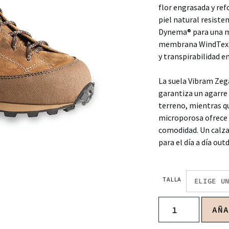
flor engrasada y ref
piel natural resiste
Dynema® para una ma
membrana WindTex®
y transpirabilidad 
La suela Vibram Ze
garantiza un agarre 
terreno, mientras q
microporosa ofrece l
comodidad. Un calza
para el día a día out
TALLA
AÑ