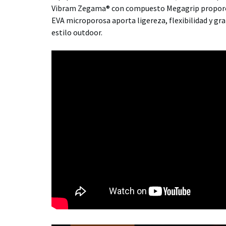
Vibram Zegama® con compuesto Megagrip proporcion
EVA microporosa aporta ligereza, flexibilidad y g
estilo outdoor.