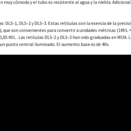
ión muy cómoda y el tubo es resistente al agua y la niebla. Adicio
s: DLS-1, DLS-2 y DLS-3. Estas retículas son la esencia de la precisi
l), que son convenientes para convertir a unidades métricas (1MIL 
a 0,05 MIL . Las retículas DLS-2 y DLS-3 han sido graduadas en MOA. L
 un punto central iluminado. El aumento base es de 40x.