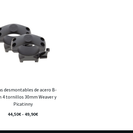
as desmontables de acero B-
n 4 tornillos 30mm Weaver y
Picatinny
44,50
€
-
49,90
€