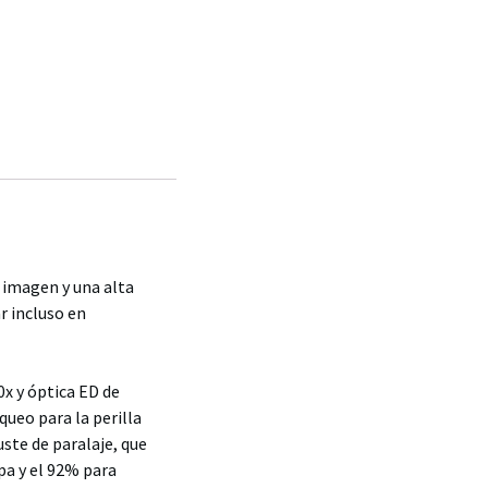
e imagen y una alta
r incluso en
0x y óptica ED de
queo para la perilla
uste de paralaje, que
pa y el 92% para