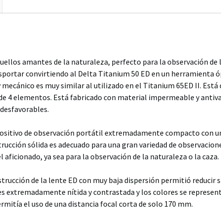
ellos amantes de la naturaleza, perfecto para la observación de la
portar convirtiendo al Delta Titanium 50 ED en un herramienta óp
 mecánico es muy similar al utilizado en el Titanium 65ED II. Está
de 4 elementos. Está fabricado con material impermeable y antivah
 desfavorables.
ispositivo de observación portátil extremadamente compacto con 
trucción sólida es adecuado para una gran variedad de observacion
 aficionado, ya sea para la observación de la naturaleza o la caza.
nstrucción de la lente ED con muy baja dispersión permitió reducir 
es extremadamente nítida y contrastada y los colores se represe
rmitía el uso de una distancia focal corta de solo 170 mm.