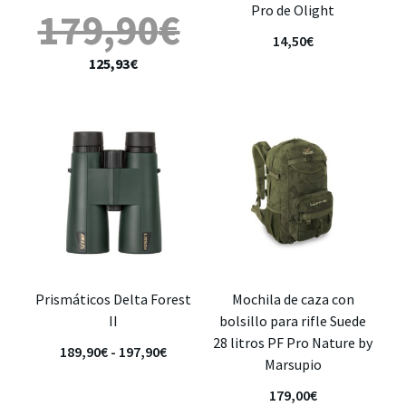
Pro de Olight
179,90
€
14,50
€
125,93
€
Prismáticos Delta Forest
Mochila de caza con
II
bolsillo para rifle Suede
28 litros PF Pro Nature by
189,90
€
-
197,90
€
Marsupio
179,00
€